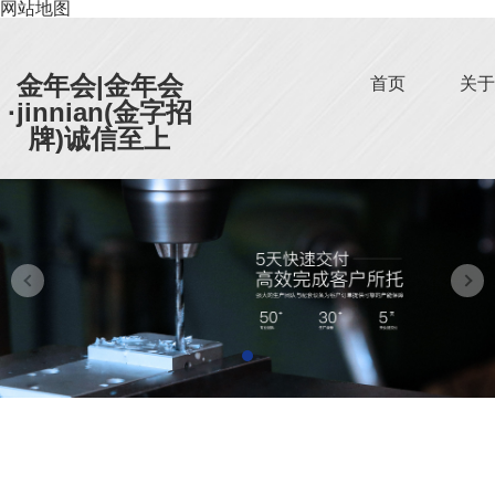
网站地图
金年会|金年会
首页
关于
·jinnian(金字招
牌)诚信至上